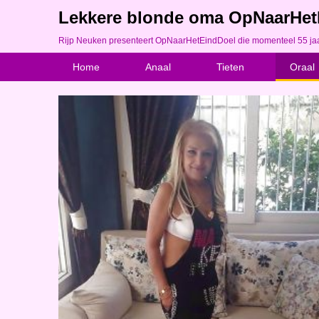
Lekkere blonde oma OpNaarHetEi
Rijp Neuken presenteert OpNaarHetEindDoel die momenteel 55 jaar i
Home
Anaal
Tieten
Oraal