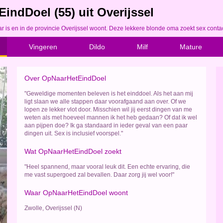
ndDoel (55) uit Overijssel
s en in de provincie Overijssel woont. Deze lekkere blonde oma zoekt sex contact
Vingeren
Dildo
Milf
Mature
Over OpNaarHetEindDoel
"Geweldige momenten beleven is het einddoel. Als het aan mij
ligt slaan we alle stappen daar voorafgaand aan over. Of we
lopen ze lekker vlot door. Misschien wil jij eerst dingen van me
weten als met hoeveel mannen ik het heb gedaan? Of dat ik wel
aan pijpen doe? Ik ga standaard in ieder geval van een paar
dingen uit. Sex is inclusief voorspel."
Wat OpNaarHetEindDoel zoekt
"Heel spannend, maar vooral leuk dit. Een echte ervaring, die
me vast supergoed zal bevallen. Daar zorg jij wel voor!"
Waar OpNaarHetEindDoel woont
Zwolle, Overijssel (N)