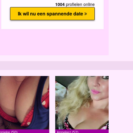
onieke (50)
Annekez (52)