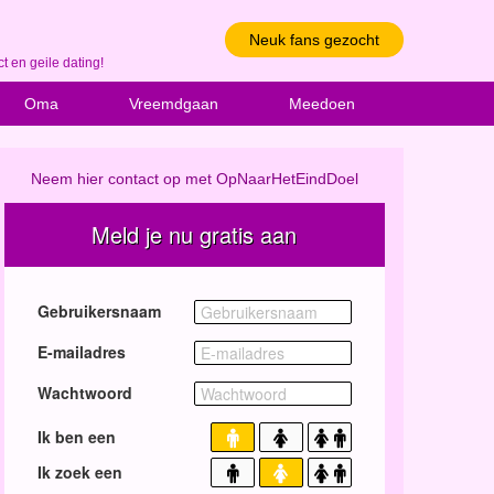
Neuk fans gezocht
 en geile dating!
Oma
Vreemdgaan
Meedoen
Neem hier contact op met OpNaarHetEindDoel