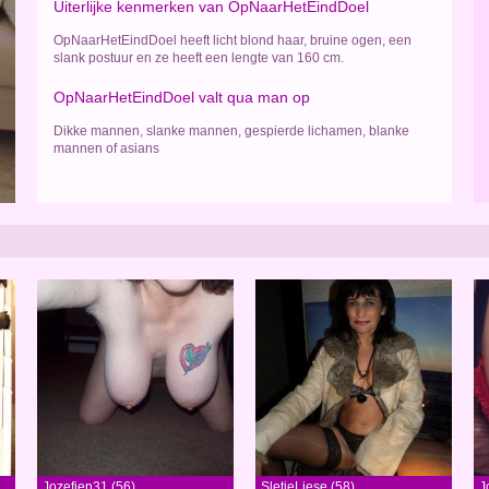
Uiterlijke kenmerken van OpNaarHetEindDoel
OpNaarHetEindDoel heeft licht blond haar, bruine ogen, een
slank postuur en ze heeft een lengte van 160 cm.
OpNaarHetEindDoel valt qua man op
Dikke mannen, slanke mannen, gespierde lichamen, blanke
mannen of asians
Jozefien31 (56)
SletjeLiese (58)
J